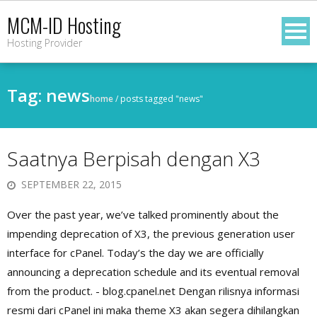
Skip
MCM-ID Hosting
to
Hosting Provider
content
Tag:
news
home
/
posts tagged "news"
Saatnya Berpisah dengan X3
SEPTEMBER 22, 2015
Over the past year, we’ve talked prominently about the
impending deprecation of X3, the previous generation user
interface for cPanel. Today’s the day we are officially
announcing a deprecation schedule and its eventual removal
from the product. - blog.cpanel.net Dengan rilisnya informasi
resmi dari cPanel ini maka theme X3 akan segera dihilangkan