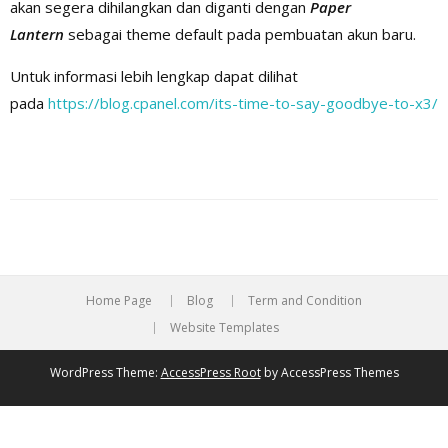
akan segera dihilangkan dan diganti dengan
Paper
Lantern
sebagai theme default pada pembuatan akun baru.
Untuk informasi lebih lengkap dapat dilihat
pada
https://blog.cpanel.com/its-time-to-say-goodbye-to-x3/
Post
navigation
Home Page
Blog
Term and Condition
Website Templates
WordPress Theme:
AccessPress Root
by AccessPress Themes