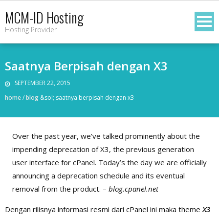
Skip
MCM-ID Hosting
to
Hosting Provider
content
Saatnya Berpisah dengan X3
SEPTEMBER 22, 2015
home
/
blog
&sol;
saatnya berpisah dengan x3
Over the past year, we’ve talked prominently about the
impending deprecation of X3, the previous generation
user interface for cPanel. Today’s the day we are officially
announcing a deprecation schedule and its eventual
removal from the product. –
blog.cpanel.net
Dengan rilisnya informasi resmi dari cPanel ini maka theme
X3